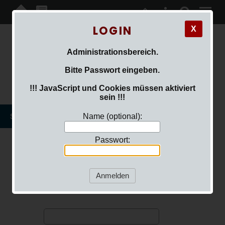
LOGIN
X
Das KZ-Außenlager
Administrationsbereich.
Dachau-Allach
Bitte Passwort eingeben.
!!! JavaScript und Cookies müssen aktiviert
sein !!!
SIE SIND HIER:
LOGIN
Name (optional):
Passwort: