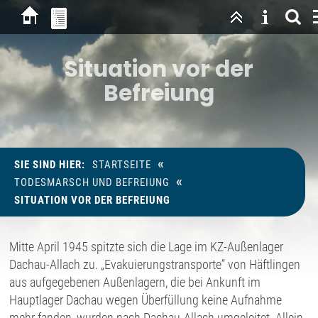
Situation vor der
Befreiung
«
SIE SIND HIER:
STARTSEITE
«
TODESMARSCH UND BEFREIUNG
SITUATION VOR DER BEFREIUNG
Mitte April 1945 spitzte sich die Lage im KZ-Außenlager
Dachau-Allach zu. „Evakuierungstransporte” von Häftlingen
aus aufgegebenen Außenlagern, die bei Ankunft im
Hauptlager Dachau wegen Überfüllung keine Aufnahme
mehr fanden, wurden nach Dachau-Allach umgeleitet. Allein