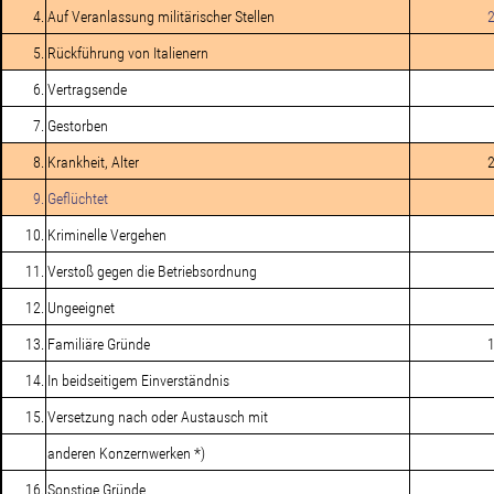
4.
Auf Veranlassung militärischer Stellen
5.
Rückführung von Italienern
6.
Vertragsende
7.
Gestorben
8.
Krankheit, Alter
9.
Geflüchtet
10.
Kriminelle Vergehen
11.
Verstoß gegen die Betriebsordnung
12.
Ungeeignet
13.
Familiäre Gründe
14.
In beidseitigem Einverständnis
15.
Versetzung nach oder Austausch mit
anderen Konzernwerken *)
16.
Sonstige Gründe