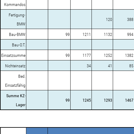
Kommandos
Fertigung-
120
388
BMW
Bau-BMW
99
1211
1132
994
Bau-O.T.
Einsatzsumme
99
1177
1252
1382
Nichteinsatz
34
41
85
Bed.
Einsatzfähig
Summe KZ-
99
1245
1293
1467
Lager