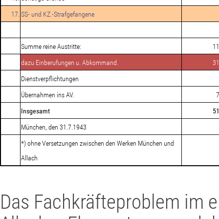
17.
SS- und KZ.-Strafgefangene
Summe reine Austritte:
1
dazu Einberufungen u. Abkommand.
3
Dienstverpflichtungen
Übernahmen ins AV.
Insgesamt
5
München, den 31.7.1943
*) ohne Versetzungen zwischen den Werken München und
Allach
Das Fachkräfteproblem im er