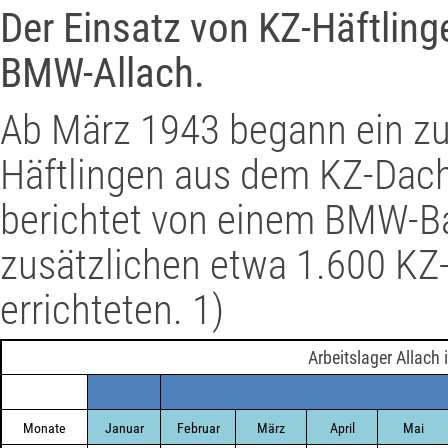
Der Einsatz von KZ-Häftling
BMW-Allach.
Ab März 1943 begann ein zus
Häftlingen aus dem KZ-Dach
berichtet von einem BMW-Ba
zusätzlichen etwa 1.600 KZ-
errichteten. 1)
Arbeitslager Allach
Monate
Januar
Februar
März
April
Mai