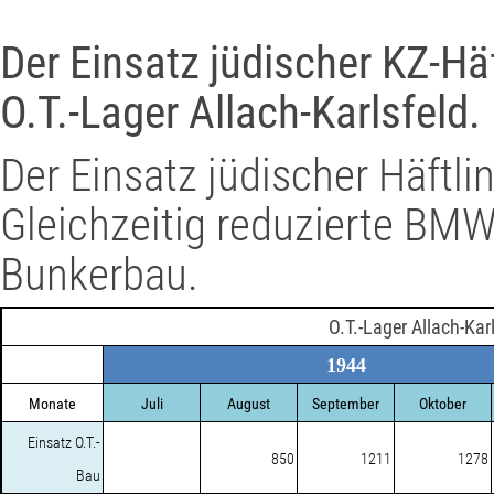
Der Einsatz jüdischer KZ-Hä
O.T.-Lager Allach-Karlsfeld.
Der Einsatz jüdischer Häftl
Gleichzeitig reduzierte BMW
Bunkerbau.
O.T.-Lager Allach-Kar
1944
Monate
Juli
August
September
Oktober
Einsatz O.T.-
850
1211
1278
Bau