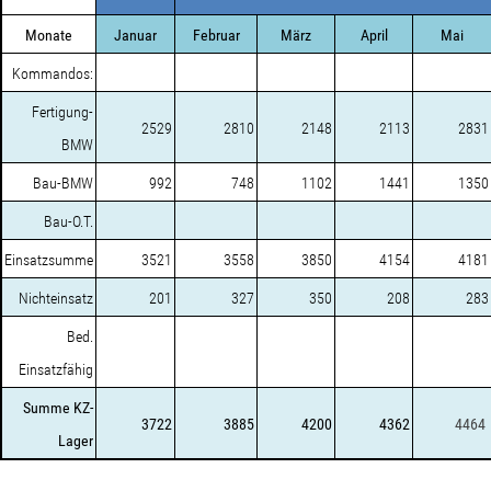
Monate
Januar
Februar
März
April
Mai
Kommandos:
Fertigung-
2529
2810
2148
2113
2831
BMW
Bau-BMW
992
748
1102
1441
1350
Bau-O.T.
Einsatzsumme
3521
3558
3850
4154
4181
Nichteinsatz
201
327
350
208
283
Bed.
Einsatzfähig
Summe KZ-
3722
3885
4200
4362
4464
Lager