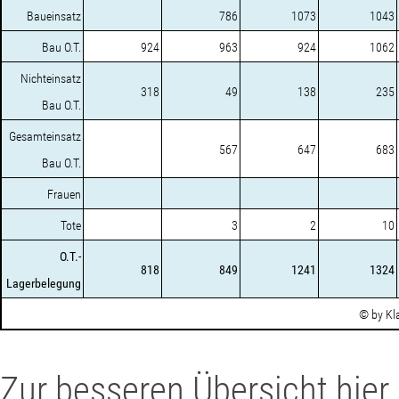
Baueinsatz
786
1073
1043
Bau O.T.
924
963
924
1062
Nichteinsatz
318
49
138
235
Bau O.T.
Gesamteinsatz
567
647
683
Bau O.T.
Frauen
Tote
3
2
10
O.T.-
818
849
1241
1324
Lagerbelegung
© by Kl
Zur besseren Übersicht hier