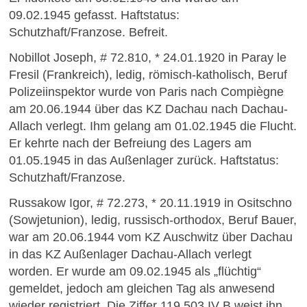
09.02.1945 gefasst. Haftstatus:
Schutzhaft/Franzose. Befreit.
Nobillot Joseph, # 72.810, * 24.01.1920 in Paray le
Fresil (Frankreich), ledig, römisch-katholisch, Beruf
Polizeiinspektor wurde von Paris nach Compiègne
am 20.06.1944 über das KZ Dachau nach Dachau-
Allach verlegt. Ihm gelang am 01.02.1945 die Flucht.
Er kehrte nach der Befreiung des Lagers am
01.05.1945 in das Außenlager zurück. Haftstatus:
Schutzhaft/Franzose.
Russakow Igor, # 72.273, * 20.11.1919 in Ositschno
(Sowjetunion), ledig, russisch-orthodox, Beruf Bauer,
war am 20.06.1944 vom KZ Auschwitz über Dachau
in das KZ Außenlager Dachau-Allach verlegt
worden. Er wurde am 09.02.1945 als „flüchtig“
gemeldet, jedoch am gleichen Tag als anwesend
wieder registriert. Die Ziffer 119.503 IV B weist ihn