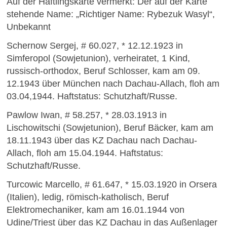
Auf der Häftlingskarte vermerkt: Der auf der Karte
stehende Name: „Richtiger Name: Rybezuk Wasyl“,
Unbekannt
Schernow Sergej, # 60.027, * 12.12.1923 in
Simferopol (Sowjetunion), verheiratet, 1 Kind,
russisch-orthodox, Beruf Schlosser, kam am 09.
12.1943 über München nach Dachau-Allach, floh am
03.04,1944. Haftstatus: Schutzhaft/Russe.
Pawlow Iwan, # 58.257, * 28.03.1913 in
Lischowitschi (Sowjetunion), Beruf Bäcker, kam am
18.11.1943 über das KZ Dachau nach Dachau-
Allach, floh am 15.04.1944. Haftstatus:
Schutzhaft/Russe.
Turcowic Marcello, # 61.647, * 15.03.1920 in Orsera
(Italien), ledig, römisch-katholisch, Beruf
Elektromechaniker, kam am 16.01.1944 von
Udine/Triest über das KZ Dachau in das Außenlager