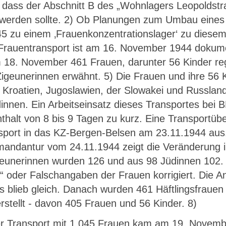
 dass der Abschnitt B des „Wohnlagers Leopoldstr
erden sollte. 2) Ob Planungen zum Umbau eines 
5 zu einem ‚Frauenkonzentrationslager‘ zu diesem Z
 Frauentransport ist am 16. November 1944 doku
18. November 461 Frauen, darunter 56 Kinder regis
igeunerinnen erwähnt. 5) Die Frauen und ihre 56
 Kroatien, Jugoslawien, der Slowakei und Russland
innen. Ein Arbeitseinsatz dieses Transportes bei B
thalt von 8 bis 9 Tagen zu kurz. Eine Transportüb
sport in das KZ-Bergen-Belsen am 23.11.1944 aus
andantur vom 24.11.1944 zeigt die Veränderung 
eunerinnen wurden 126 und aus 98 Jüdinnen 102. 7
“ oder Falschangaben der Frauen korrigiert. Die A
s blieb gleich. Danach wurden 461 Häftlingsfrau
rstellt - davon 405 Frauen und 56 Kinder. 8)
er Transport mit 1.045 Frauen kam am 19. Novemb