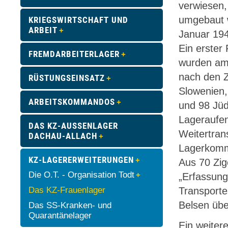
verwiesen,
umgebaut w
KRIEGSWIRTSCHAFT UND
ARBEIT
Januar 194
Ein erster
FREMDARBEITERLAGER
wurden am 
nach den Z
RÜSTUNGSEINSATZ
Slowenien,
ARBEITSKOMMANDOS
und 98 Jüd
Lageraufen
DAS KZ-AUSSENLAGER D
Weitertran
ACHAU-ALLACH
Lagerkomm
KZ-LAGERERWEITERUNGEN
Aus 70 Zig
Die O.T. - Organisation Todt
„Erfassung
Das KZ-Frauenlager
Transporte
Belsen übe
Das SS-Kranken- und
Quarantänelager
Ein weiter