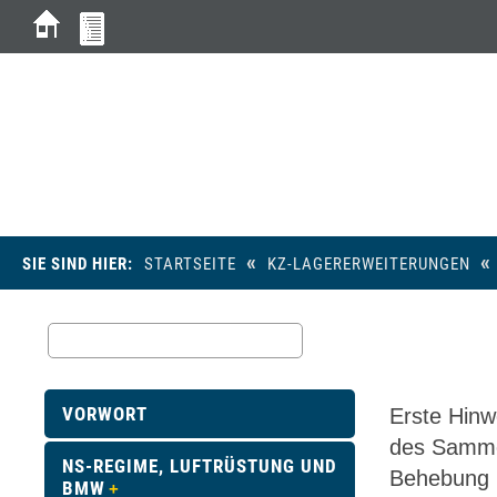
Da
«
«
SIE SIND HIER:
STARTSEITE
KZ-LAGERERWEITERUNGEN
VORWORT
Erste Hinw
des Sammel
NS-REGIME, LUFTRÜSTUNG UND
Behebung i
BMW