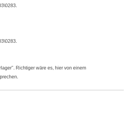
03\0283.
03\0283.
ager". Richtiger wäre es, hier von einem
sprechen.