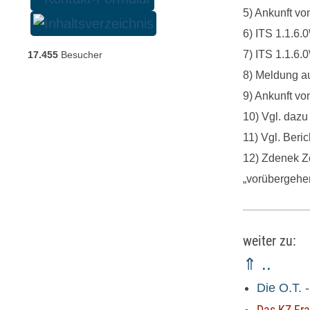
5) Ankunft v
6) ITS 1.1.6.
7) ITS 1.1.6.
17.455
Besucher
8) Meldung a
9) Ankunft v
10) Vgl. dazu
11) Vgl. Beri
12) Zdenek Zo
„vorübergehe
weiter zu:
⇑ ..
Die O.T. 
Das KZ-Fra