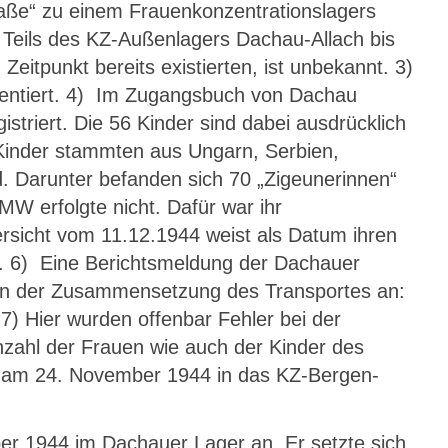
aße“ zu einem Frauenkonzentrationslagers
Teils des KZ-Außenlagers Dachau-Allach bis
eitpunkt bereits existierten, ist unbekannt. 3)
mentiert. 4) Im Zugangsbuch von Dachau
triert. Die 56 Kinder sind dabei ausdrücklich
 Kinder stammten aus Ungarn, Serbien,
. Darunter befanden sich 70 „Zigeunerinnen“
MW erfolgte nicht. Dafür war ihr
ersicht vom 11.12.1944 weist als Datum ihren
. 6) Eine Berichtsmeldung der Dachauer
in der Zusammensetzung des Transportes an:
) Hier wurden offenbar Fehler bei der
nzahl der Frauen wie auch der Kinder des
en am 24. November 1944 in das KZ-Bergen-
er 1944 im Dachauer Lager an. Er setzte sich