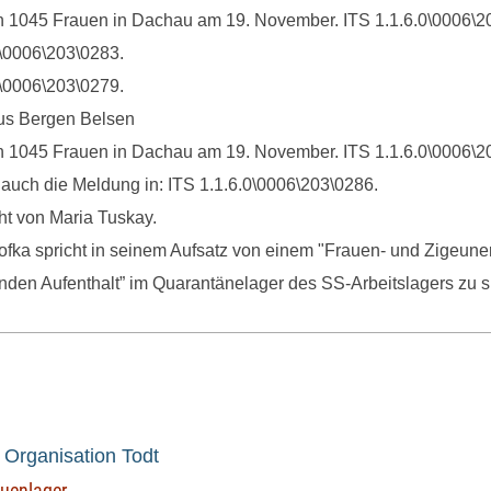
on 1045 Frauen in Dachau am 19. November. ITS 1.1.6.0\0006\2
0\0006\203\0283.
0\0006\203\0279.
us Bergen Belsen
on 1045 Frauen in Dachau am 19. November. ITS 1.1.6.0\0006\2
 auch die Meldung in: ITS 1.1.6.0\0006\203\0286.
cht von Maria Tuskay.
fka spricht in seinem Aufsatz von einem "Frauen- und Zigeunerl
nden Aufenthalt” im Quarantänelager des SS-Arbeitslagers zu 
- Organisation Todt
uenlager