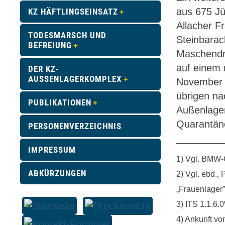
aus 675 Jü
KZ HÄFTLINGSEINSATZ
Allacher F
TODESMARSCH UND
Steinbarac
BEFREIUNG
Maschendra
auf einem 
DER KZ-
AUSSENLAGERKOMPLEX
November 1
übrigen na
PUBLIKATIONEN
Außenlager
Quarantäne
PERSONENVERZEICHNIS
________
IMPRESSUM
1) Vgl. BMW
ABKÜRZUNGEN
2) Vgl. ebd.,
„Frauenlager”
3) ITS 1.1.6.
4) Ankunft v