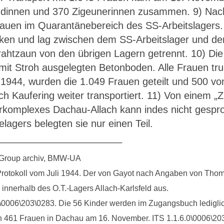
dinnen und 370 Zigeunerinnen zusammen. 9) Nach
rauen im Quarantänebereich des SS-Arbeitslagers.
ken und lag zwischen dem SS-Arbeitslager und de
htzaun von den übrigen Lagern getrennt. 10) Die 
mit Stroh ausgelegten Betonboden. Alle Frauen trug
944, wurden die 1.049 Frauen geteilt und 500 von 
ch Kaufering weiter transportiert. 11) Von einem „Z
komplexes Dachau-Allach kann indes nicht gespro
lagers belegten sie nur einen Teil.
_______________________
-Group archiv, BMW-UA
 Protokoll vom Juli 1944. Der von Gayot nach Angaben von Thom
 innerhalb des O.T.-Lagers Allach-Karlsfeld aus.
0\0006\203\0283. Die 56 Kinder werden im Zugangsbuch lediglic
on 461 Frauen in Dachau am 16. November. ITS 1.1.6.0\0006\20