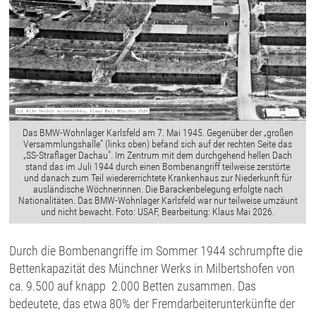
Das BMW-Wohnlager Karlsfeld am 7. Mai 1945. Gegenüber der „großen
Versammlungshalle” (links oben) befand sich auf der rechten Seite das
„SS-Straflager Dachau". Im Zentrum mit dem durchgehend hellen Dach
stand das im Juli 1944 durch einen Bombenangriff teilweise zerstörte
und danach zum Teil wiedererrichtete Krankenhaus zur Niederkunft für
ausländische Wöchnerinnen. Die Barackenbelegung erfolgte nach
Nationalitäten. Das BMW-Wohnlager Karlsfeld war nur teilweise umzäunt
und nicht bewacht. Foto: USAF, Bearbeitung: Klaus Mai 2026.
Durch die Bombenangriffe im Sommer 1944 schrumpfte die
Bettenkapazität des Münchner Werks in Milbertshofen von
ca. 9.500 auf knapp 2.000 Betten zusammen. Das
bedeutete, das etwa 80% der Fremdarbeiterunterkünfte der