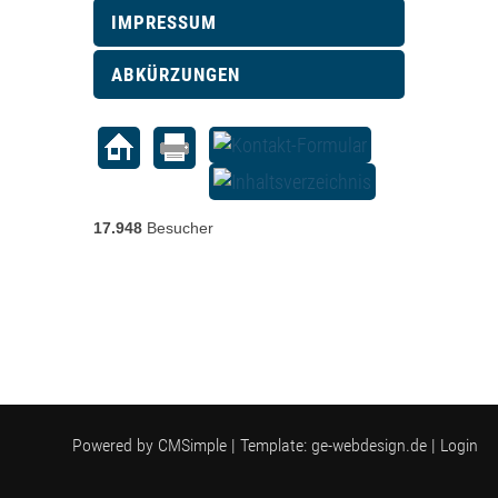
IMPRESSUM
ABKÜRZUNGEN
17.948
Besucher
Powered by
CMSimple
| Template:
ge-webdesign.de
|
Login