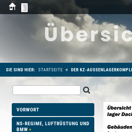
Übersi
«
SIE SIND HIER:
STARTSEITE
DER KZ-AUSSENLAGERKOMPL
VORWORT
NS-REGIME, LUFTRÜSTUNG UND
BMW