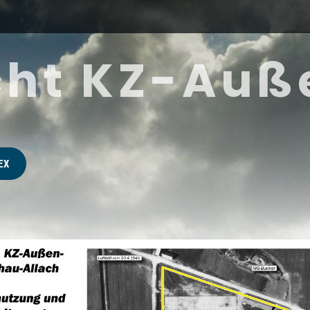
cht KZ-Auß
EX