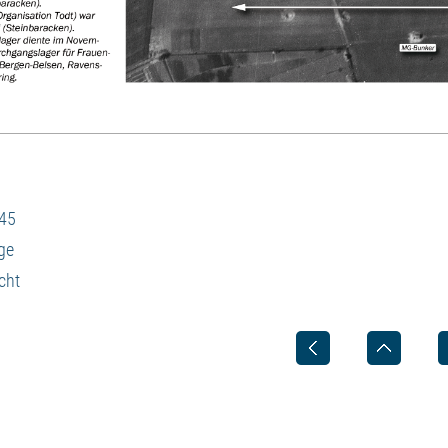
945
ge
cht