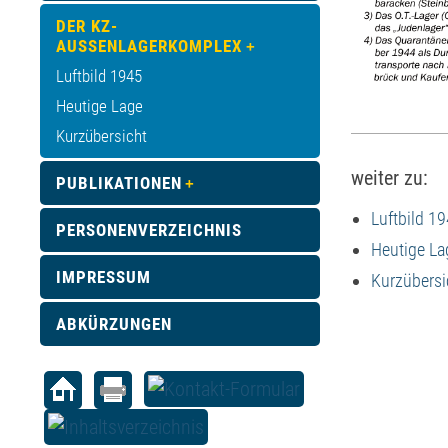
DER KZ-
AUSSENLAGERKOMPLEX
Luftbild 1945
Heutige Lage
Kurzübersicht
weiter zu:
PUBLIKATIONEN
Luftbild 1
PERSONENVERZEICHNIS
Heutige La
IMPRESSUM
Kurzübersi
ABKÜRZUNGEN