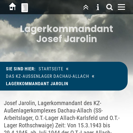
Lagerkommandant
Josef Jarolin
«
SIE SIND HIER:
STARTSEITE
«
DAS KZ-AUSSENLAGER DACHAU-ALLACH
LAGERKOMMANDANT JAROLIN
Josef Jarolin, Lagerkommandant des KZ-
Außenlagerkomplexes Dachau-Allach (SS-
Arbeitslager, O.T.-Lager Allach-Karlsfeld und O.T.-
Lager Rothschwaige) Zeit: Von 15.3.1943 bis
29.4.1945, ab Juli 1944 der O.T.-Lager Allach-