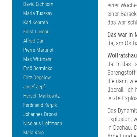
David Eichhorn
einer Woche
Maria Tuszkay
einer Barack
das war schl
Karl Konrath
Ernst Landau
Das war in 
Alfred Carl
Ja, am Ostb
Pierre Martinot
Wolfratshau
Max Wittmann
Ja. In das L
Ernö Borminko
Sprengstoff
Fritz Degelow
die dann wie
Josef Zepf
überall. Ich
Hersch Markowitz
letzte Explo
Ferdinand Karpik
Das Dynamit 
Johannes Droost
Explosion, 
Nicolaus Hoffmann
in Dachau. D
Mala Karp
Arbeit und e