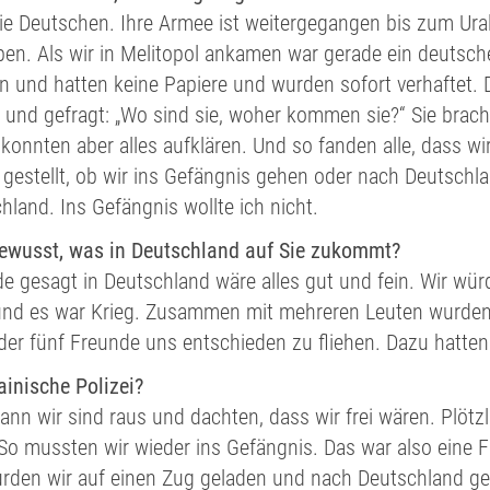
ie Deutschen. Ihre Armee ist weitergegangen bis zum Ural
en. Als wir in Melitopol ankamen war gerade ein deutsche
und hatten keine Papiere und wurden sofort verhaftet. D
“ und gefragt: „Wo sind sie, woher kommen sie?“ Sie bra
konnten aber alles aufklären. Und so fanden alle, dass 
 gestellt, ob wir ins Gefängnis gehen oder nach Deutschl
land. Ins Gefängnis wollte ich nicht.
ewusst, was in Deutschland auf Sie zukommt?
e gesagt in Deutschland wäre alles gut und fein. Wir wür
nd es war Krieg. Zusammen mit mehreren Leuten wurden w
der fünf Freunde uns entschieden zu fliehen. Dazu hatten 
ainische Polizei?
dann wir sind raus und dachten, dass wir frei wären. Plötzli
So mussten wir wieder ins Gefängnis. Das war also eine Fal
urden wir auf einen Zug geladen und nach Deutschland g