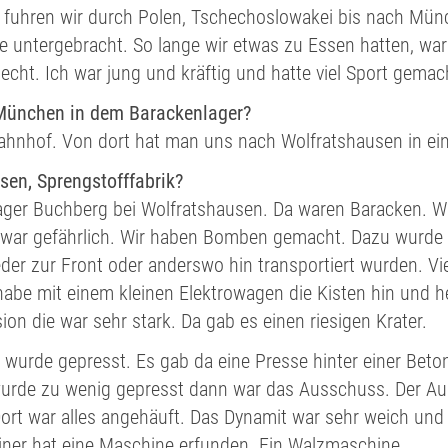
 fuhren wir durch Polen, Tschechoslowakei bis nach Mün
e untergebracht. So lange wir etwas zu Essen hatten, wa
echt. Ich war jung und kräftig und hatte viel Sport gemach
München in dem Barackenlager?
ahnhof. Von dort hat man uns nach Wolfratshausen in ein
sen, Sprengstofffabrik?
ager Buchberg bei Wolfratshausen. Da waren Baracken. Wir
 war gefährlich. Wir haben Bomben gemacht. Dazu wurde d
der zur Front oder anderswo hin transportiert wurden. Vie
 habe mit einem kleinen Elektrowagen die Kisten hin und 
sion die war sehr stark. Da gab es einen riesigen Krater.
wurde gepresst. Es gab da eine Presse hinter einer Beto
wurde zu wenig gepresst dann war das Ausschuss. Der Aus
ort war alles angehäuft. Das Dynamit war sehr weich und 
iner hat eine Maschine erfunden. Ein Walzmaschine.