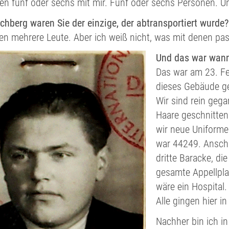
en fünf oder sechs mit mir. Fünf oder sechs Personen. U
chberg waren Sie der einzige, der abtransportiert wurde?
en mehrere Leute. Aber ich weiß nicht, was mit denen pass
Und das war wann
Das war am 23. Fe
dieses Gebäude ge
Wir sind rein geg
Haare geschnitten
wir neue Uniform
war 44249. Anschl
dritte Baracke, di
gesamte Appellplat
wäre ein Hospital.
Alle gingen hier in
Nachher bin ich i