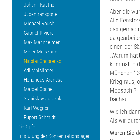
Johann Kastner
Aber die wur
Judentransporte
Alle Fenster
Michael Rauch
das gemacht
Gabriel Riviere
da gearbeite
Max Mannheimer
einen der Sä
Meier Mulsztajn
„Warum hast
Nicolai Choprenko
kommst in d
Adi Maislinger
München.“ 3)
Hendricus Arendse
Krieg raus, 
Marcel Cochet
Moosach ?] g
Stanislaw Jurczak
Dachau.
Karl Wagner
Wie ich dann
Rupert Schmidt
Als wir durc
Die Opfer
Waren Sie d
Einstufung der Konzentrationslager