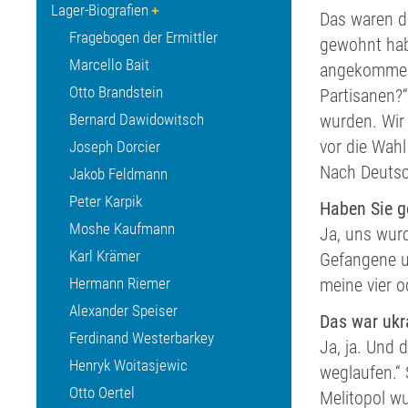
Lager-Biografien
Das waren d
Fragebogen der Ermittler
gewohnt hab
Marcello Bait
angekommen 
Otto Brandstein
Partisanen?
Bernard Dawidowitsch
wurden. Wir 
vor die Wahl
Joseph Dorcier
Nach Deutsch
Jakob Feldmann
Peter Karpik
Haben Sie g
Moshe Kaufmann
Ja, uns wurd
Karl Krämer
Gefangene u
Hermann Riemer
meine vier o
Alexander Speiser
Das war ukr
Ferdinand Westerbarkey
Ja, ja. Und 
Henryk Woitasjewic
weglaufen.“ 
Otto Oertel
Melitopol w