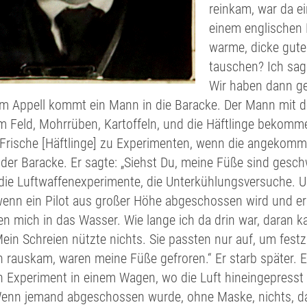
reinkam, war da e
einem englischen 
warme, dicke gute
tauschen? Ich sage 
Wir haben dann ge
 Appell kommt ein Mann in die Baracke. Der Mann mit der 
m Feld, Mohrrüben, Kartoffeln, und die Häftlinge bekomm
Frische [Häftlinge] zu Experimenten, wenn die angekomme
der Baracke. Er sagte: „Siehst Du, meine Füße sind gesch
die Luftwaffenexperimente, die Unterkühlungsversuche. Um
enn ein Pilot aus großer Höhe abgeschossen wird und er in
n mich in das Wasser. Wie lange ich da drin war, daran k
ein Schreien nützte nichts. Sie passten nur auf, um festz
h rauskam, waren meine Füße gefroren.“ Er starb später. Ei
in Experiment in einem Wagen, wo die Luft hineingepress
Wenn jemand abgeschossen wurde, ohne Maske, nichts, da 