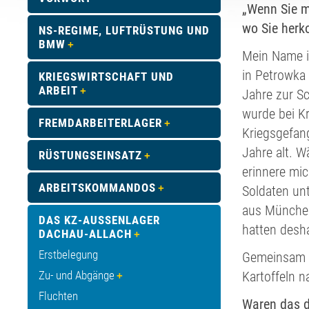
„Wenn Sie m
wo Sie her
NS-REGIME, LUFTRÜSTUNG UND
BMW
Mein Name i
in Petrowka 
KRIEGSWIRTSCHAFT UND
ARBEIT
Jahre zur Sc
wurde bei K
FREMDARBEITERLAGER
Kriegsgefan
Jahre alt. W
RÜSTUNGSEINSATZ
erinnere mi
ARBEITSKOMMANDOS
Soldaten un
aus München
DAS KZ-AUSSENLAGER D
hatten desh
ACHAU-ALLACH
Erstbelegung
Gemeinsam m
Zu- und Abgänge
Kartoffeln n
Fluchten
Waren das d