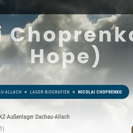
i Choprenk
Hope)
«
«
U-ALLACH
LAGER-BIOGRAFIEN
NICOLAI CHOPRENKO
 KZ-Außenlager Dachau-Allach
1)