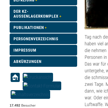
BEFREIUNG
DER KZ-
AUSSENLAGERKOMPLEX
PUBLIKATIONEN
Tag nach dem
PERSONENVERZEICHNIS
haben viel a
die nehmen 
IMPRESSUM
Personen in 
ABKÜRZUNGEN
Das war für 
untergehe, w
die schmisse
zwei Tage. M
dann, wie ic
war. Oder e
Luftwaffe. 
17.492
Besucher