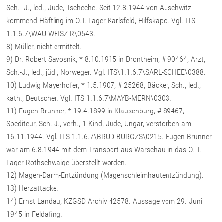
Sch.- J., led., Jude, Tscheche. Seit 12.8.1944 von Auschwitz
kommend Häftling im O.T.-Lager Karlsfeld, Hilfskapo. Vgl. ITS
1.1.6.7\WAU-WEISZ-R\0543.
8) Müller, nicht ermittelt.
9) Dr. Robert Savosnik, * 8.10.1915 in Drontheim, # 90464, Arzt,
Sch.-J., led., jüd., Norweger. Vgl. ITS\1.1.6.7\SARL-SCHEE\0388.
10) Ludwig Mayerhofer, * 1.5.1907, # 25268, Bäcker, Sch., led.,
kath., Deutscher. Vgl. ITS 1.1.6.7\MAYB-MERN\0303.
11) Eugen Brunner, * 19.4.1899 in Klausenburg, # 89467,
Spediteur, Sch.-J., verh., 1 Kind, Jude, Ungar, verstorben am
16.11.1944. Vgl. ITS 1.1.6.7\BRUD-BURGZS\0215. Eugen Brunner
war am 6.8.1944 mit dem Transport aus Warschau in das O. T.-
Lager Rothschwaige überstellt worden.
12) Magen-Darm-Entzündung (Magenschleimhautentzündung).
13) Herzattacke.
14) Ernst Landau, KZGSD Archiv 42578. Aussage vom 29. Juni
1945 in Feldafing.