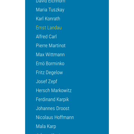
David Eichhorn
Maria Tuszkay
Karl Konrath
Ernst Landau
Alfred Carl
Pierre Martinot
Max Wittmann
Ernö Borminko
Fritz Degelow
Josef Zepf
Hersch Markowitz
Ferdinand Karpik
Johannes Droost
Nicolaus Hoffmann
Mala Karp