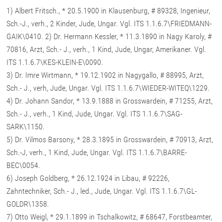
1) Albert Fritsch., * 20.5.1900 in Klausenburg, # 89328, Ingenieur,
Sch.-J., verh., 2 Kinder, Jude, Ungar. Vgl. ITS 1.1.6.7\FRIEDMANN-
GAIK\0410. 2) Dr. Hermann Kessler, * 11.3.1890 in Nagy Karoly, #
70816, Arzt, Sch.- J., verh., 1 Kind, Jude, Ungar, Amerikaner. Vgl.
ITS 1.1.6.7\KES-KLEIN-E\0090.
3) Dr. Imre Wirtmann, * 19.12.1902 in Nagygallo, # 88995, Arzt,
Sch.- J., verh, Jude, Ungar. Vgl. ITS 1.1.6.7\WIEDER-WITEQ\1229.
4) Dr. Johann Sandor, * 13.9.1888 in Grosswardein, # 71255, Arzt,
Sch.- J., verh., 1 Kind, Jude, Ungar. Vgl. ITS 1.1.6.7\SAG-
SARK\1150.
5) Dr. Vilmos Barsony, * 28.3.1895 in Grosswardein, # 70913, Arzt,
Sch.-J, verh., 1 Kind, Jude, Ungar. Vgl. ITS 1.1.6.7\BARRE-
BEC\0054.
6) Joseph Goldberg, * 26.12.1924 in Libau, # 92226,
Zahntechniker, Sch.- J., led., Jude, Ungar. Vgl. ITS 1.1.6.7\GL-
GOLDR\1358.
7) Otto Weigl, * 29.1.1899 in Tschalkowitz, # 68647, Forstbeamter,