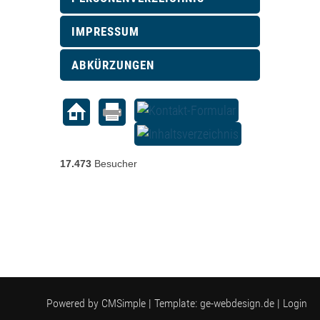
IMPRESSUM
ABKÜRZUNGEN
17.473
Besucher
Powered by
CMSimple
| Template:
ge-webdesign.de
|
Login