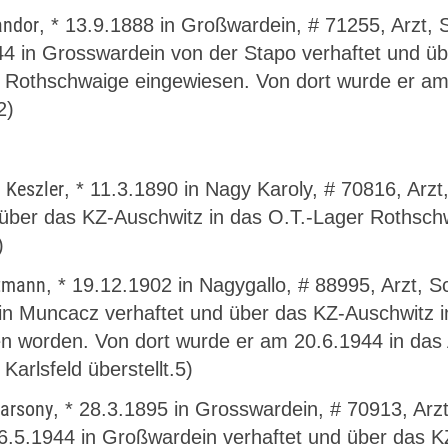
andor
, * 13.9.1888 in Großwardein, # 71255, Arzt, S
4 in Grosswardein von der Stapo verhaftet und ü
 Rothschwaige eingewiesen. Von dort wurde er am 
2)
 Keszler
, * 11.3.1890 in Nagy Karoly, # 70816, Arz
über das KZ-Auschwitz in das O.T.-Lager Rothschw
)
rtmann
, * 19.12.1902 in Nagygallo, # 88995, Arzt, S
 in Muncacz verhaftet und über das KZ-Auschwit
n worden. Von dort wurde er am 20.6.1944 in das
Karlsfeld überstellt.5)
Barsony
, * 28.3.1895 in Grosswardein, # 70913, Arzt
.5.1944 in Großwardein verhaftet und über das K