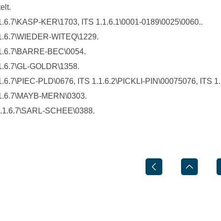
elt.
.1.6.7\KASP-KER\1703, ITS 1.1.6.1\0001-0189\0025\0060..
1.1.6.7\WIEDER-WITEQ\1229.
1.1.6.7\BARRE-BEC\0054.
1.1.6.7\GL-GOLDR\1358.
.1.6.7\PIEC-PLD\0676, ITS 1.1.6.2\PICKLI-PIN\00075076, ITS 1
1.1.6.7\MAYB-MERN\0303.
 1.1.6.7\SARL-SCHEE\0388.