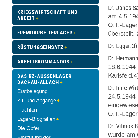
Dr. Janos S
KRIEGSWIRTSCHAFT UND
am 4.5.194
ARBEIT
O.T.-Lager
FREMDARBEITERLAGER
überstellt. 
Dr. Egger
.3)
RÜSTUNGSEINSATZ
Dr. Hermann
ARBEITSKOMMANDOS
18.6.1944 
Karlsfeld.4
DAS KZ-AUSSENLAGER D
ACHAU-ALLACH
Dr. Imre Wi
Erstbelegung
24.5.1944
Zu- und Abgänge
eingewiese
Fluchten
O.T.-Lager 
Lager-Biografien
Dr. Vilmos 
Die Opfer
wurde am 6
Einstufung der