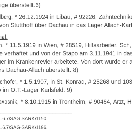
ge überstellt.6)
dberg
, * 26.12.1924 in Libau, # 92226, Zahntechniker
von Stutthoff über Dachau in das Lager Allach-Karl
nal:
n
, * 11.5.1919 in Wien, # 28519, Hilfsarbeiter, Sch
he verhaftet und von der Stapo am 3.11.1941 in d
ger im Krankenrevier arbeitete. Von dort wurde er
s Dachau-Allach überstellt. 8)
erhofer
, * 1.5.1907, in St. Konrad, # 25268 und 10
 im O.T.-Lager Karlsfeld. 9)
Savosnik
, * 8.10.1915 in Trontheim, # 90464, Arzt, Hi
_______________________
1.1.6.7\SAG-SARK\1150.
1.1.6.7\SAG-SARK\1196.