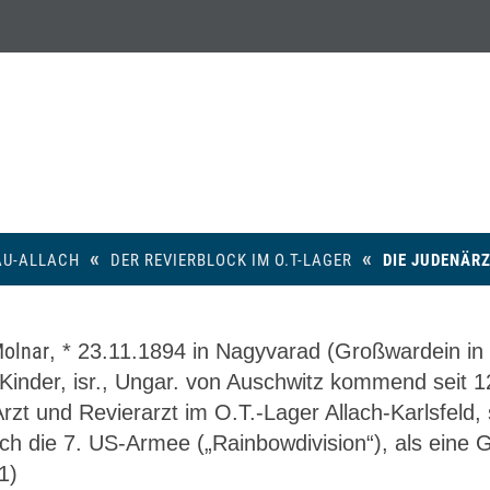
ie Judenärz
«
«
U-ALLACH
DER REVIERBLOCK IM O.T-LAGER
DIE JUDENÄR
Molnar
, * 23.11.1894 in Nagyvarad (Großwardein in 
2 Kinder, isr., Ungar. von Auschwitz kommend seit 1
Arzt und Revierarzt im O.T.-Lager Allach-Karlsfeld,
ch die 7. US-Armee („Rainbowdivision“), als eine 
1)