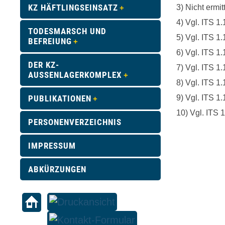
KZ HÄFTLINGSEINSATZ
3) Nicht ermitt
4) Vgl. ITS 1
TODESMARSCH UND
5) Vgl. ITS 
BEFREIUNG
6) Vgl. ITS 
DER KZ-
7) Vgl. ITS 
AUSSENLAGERKOMPLEX
8) Vgl. ITS 1
PUBLIKATIONEN
9) Vgl. ITS 
10) Vgl. ITS
PERSONENVERZEICHNIS
IMPRESSUM
ABKÜRZUNGEN