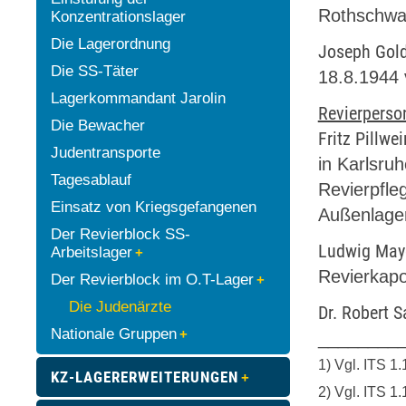
Rothschwai
Konzentrationslager
Die Lagerordnung
Joseph Gol
Die SS-Täter
18.8.1944 
Lagerkommandant Jarolin
Revierperso
Die Bewacher
Fritz Pillwei
Judentransporte
in Karlsru
Tagesablauf
Revierpfle
Einsatz von Kriegsgefangenen
Außenlager
Der Revierblock SS-
Ludwig May
Arbeitslager
Revierkapo
Der Revierblock im O.T-Lager
Die Judenärzte
Dr. Robert 
Nationale Gruppen
________
1) Vgl. ITS 
KZ-LAGERERWEITERUNGEN
2) Vgl. ITS 